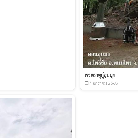
พระธาตุกู่อุบมุง
7 มกราคม 2568
calendar_today