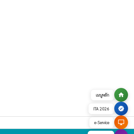
home
เมนูหลัก
verified
ITA 2026
desktop_windows
e-Service