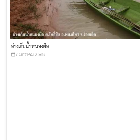
อ่างเก็บน้ำหนองผือ
7 มกราคม 2568
calendar_today