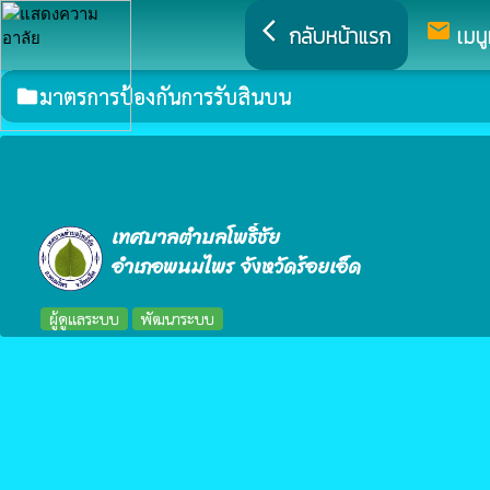
arrow_back_ios
mail
กลับหน้าแรก
เมนู
มาตรการป้องกันการรับสินบน
folder
เทศบาลตำบลโพธิ์ชัย
อำเภอพนมไพร จังหวัดร้อยเอ็ด
ผู้ดูแลระบบ
พัฒนาระบบ