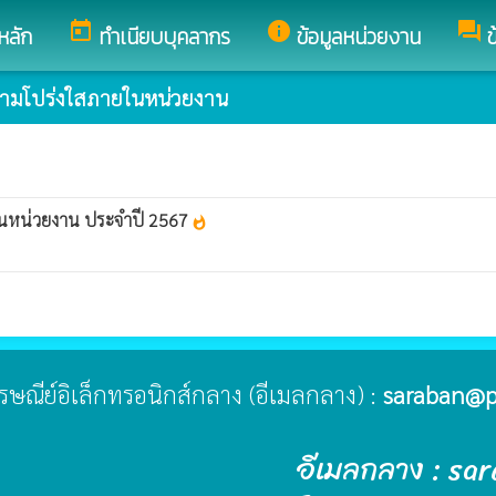
today
info
forum
หลัก
ทำเนียบบุคลากร
ข้อมูลหน่วยงาน
ข
วามโปร่งใสภายในหน่วยงาน
ยในหน่วยงาน ประจำปี 2567
whatshot
ไปรษณีย์อิเล็กทรอนิกส์กลาง (อีเมลกลาง) :
saraban@p
อีเมลกลาง : sa