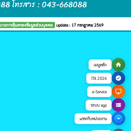
088 โทรสาร : 043-668088
บายการคุ้มครองข้อมูลส่วนบุคคล
update : 17 กรกฎาคม 2569
home
เมนูหลัก
verified
ITA 2026
desktop_windows
e-Service
view_list
ระบบ egp
แชทกับหน่วยงาน