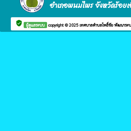
อำเภอพนมไพร จังหวัดร้อยเ
verified_user
ผู้ดูแลระบบ
copyright © 2025
เทศบาลตำบลโพธิ์ชัย
พัฒนาระบ