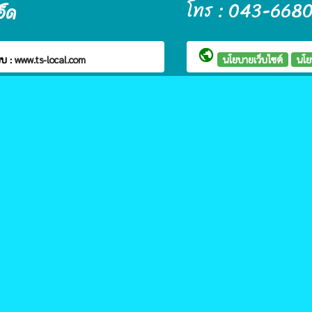
โทร : 043-668
อ็ด
public
บ :
www.ts-local.com
นโยบายเว็บไซต์
นโย