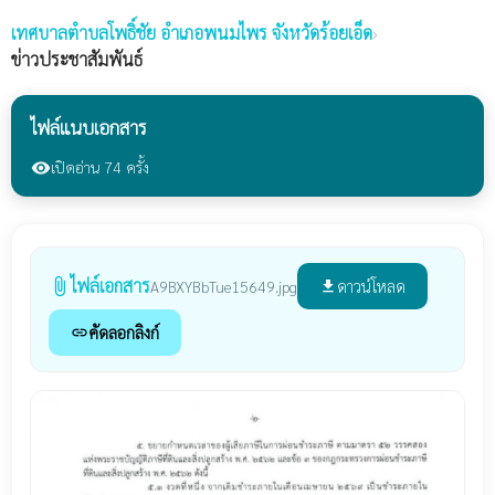
เทศบาลตำบลโพธิ์ชัย
อำเภอพนมไพร จังหวัดร้อยเอ็ด
›
ข่าวประชาสัมพันธ์
ไฟล์แนบเอกสาร
เปิดอ่าน 74 ครั้ง
visibility
ไฟล์เอกสาร
attach_file
ดาวน์โหลด
A9BXYBbTue15649.jpg
file_download
คัดลอกลิงก์
link