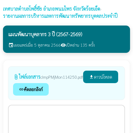
เทศบาลตำบลโพธิ์ชัย
อำเภอพนมไพร จังหวัดร้อยเอ็ด
›
รายงานผลการบริหารและการพัฒนาทรัพยากรบุคคลประจำปี
แผนพัฒนาบุคลากร 3 ปี (2567-2569)
เผยแพร่เมื่อ 5 ตุลาคม 2566
เปิดอ่าน 135 ครั้ง
event
visibility
ไฟล์เอกสาร
attach_file
ดาวน์โหลด
cImpPMjMon114250.pdf
file_download
คัดลอกลิงก์
link