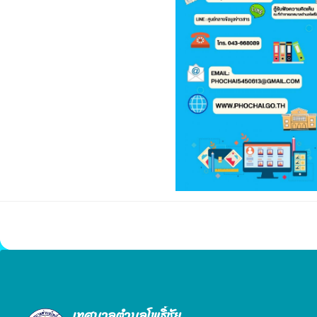
เทศบาลตำบลโพธิ์ชัย