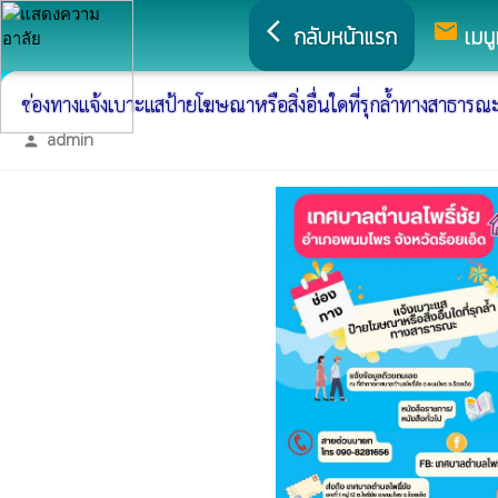
arrow_back_ios
mail
กลับหน้าแรก
เมนู
ช่องทางแจ้งเบาะแสป้ายโฆษณาหรือสิ่งอื่นใดที่รุกล้ำทางสาธารณ
admin
person