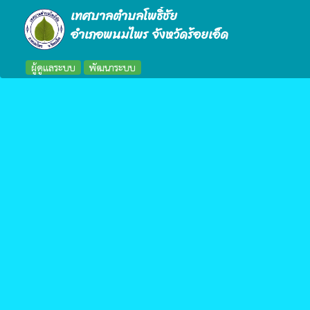
เทศบาลตำบลโพธิ์ชัย
อำเภอพนมไพร จังหวัดร้อยเอ็ด
ผู้ดูแลระบบ
พัฒนาระบบ