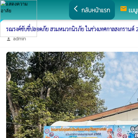
arrow_back_ios
mail
กลับหน้าแรก
เมนู
รณรงค์ขับขี่ปลอดภัย สวมหมวกนิรภัย ในช่วงเทศกาลสงกรานต์
admin
person